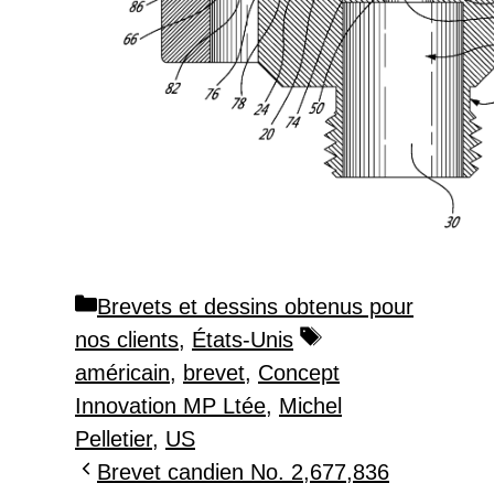
Catégories
Brevets et dessins obtenus pour
Étiquettes
nos clients
,
États-Unis
américain
,
brevet
,
Concept
Innovation MP Ltée
,
Michel
Pelletier
,
US
Brevet candien No. 2,677,836