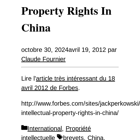
Property Rights In
China
octobre 30, 2024
avril 19, 2012
par
Claude Fournier
Lire l’
article très intéressant du 18
avril 2012 de Forbes
.
http://www.forbes.com/sites/jackperkowski
intellectual-property-rights-in-china/
Catégories
International
,
Propriété
Étiquettes
intellectuelle
brevets
,
China
,