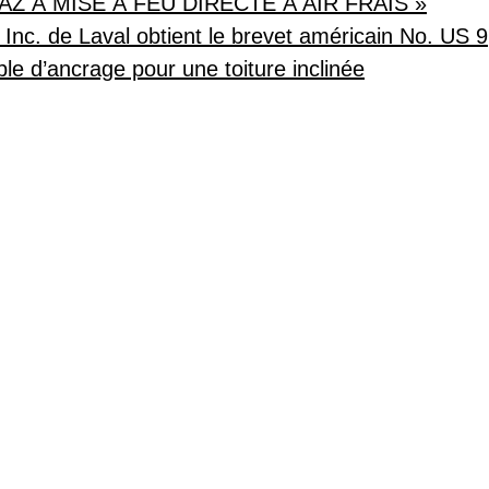
Z À MISE À FEU DIRECTE À AIR FRAIS »
 Inc. de Laval obtient le brevet américain No. US 
le d’ancrage pour une toiture inclinée