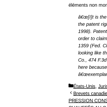
éléments non mon
â€œ[I]t is the
the patent ri
1998). Patent
order to clai
1359 (Fed. Cir
looking like 
Co., 474 F.3d
here because 
â€œexemplary
Catégories
États-Unis
,
Jur
Brevets canadi
PRESSION CONS