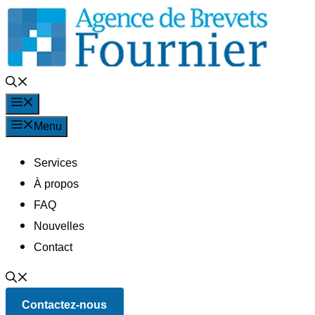
Aller
au
contenu
Menu
Menu
Services
À propos
FAQ
Nouvelles
Contact
Contactez-nous