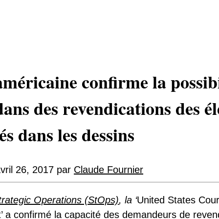
méricaine confirme la possibi
dans des revendications des é
és dans les dessins
vril 26, 2017
par
Claude Fournier
trategic Operations (StOps)
, la ‘
United States Cour
it’ a confirmé la capacité des demandeurs de reven