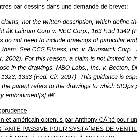
trés par dessins dans une demande de brevet:
 claims, not the written description, which define t
ght.â€ Laitram Corp v. NEC Corp., 163 F.3d 1342 (F
s do not need to include drawings of particular em
m them. See CCS Fitness, Inc. v. Brunswick Corp.,
. 2002). For this reason, a claim is not limited to 
those in the drawings. MBO Labs., Inc. v. Becton, D
 1323, 1333 (Fed. Cir. 2007). This guidance is espe
the patent refers to the drawings to which StOps 
 embodiment[s].â€
isprudence
en et américain obtenus par Anthony CÃ´té pour 
TANTE PASSIVE POUR SYSTÃˆMES DE VENTIL