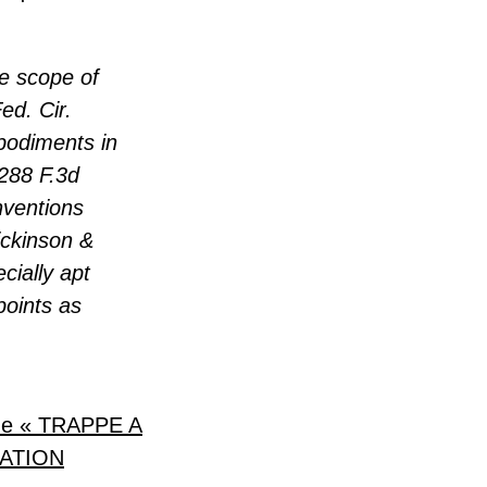
he scope of
ed. Cir.
bodiments in
 288 F.3d
inventions
ickinson &
cially apt
points as
une « TRAPPE A
ATION