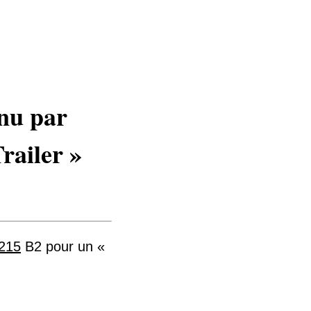
enu par
railer »
,215
B2 pour un «