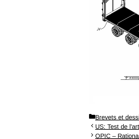
Catégories
Brevets et dess
US: Test de l’a
OPIC – Rational