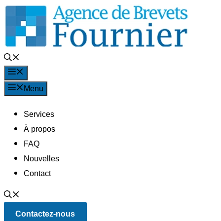
Aller
au
contenu
Menu
Menu
Services
À propos
FAQ
Nouvelles
Contact
Contactez-nous