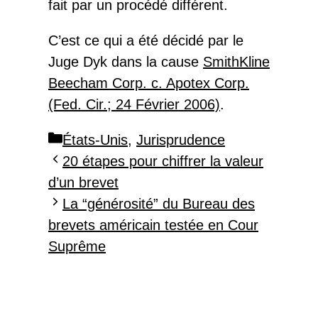
fait par un procédé différent.
C’est ce qui a été décidé par le
Juge Dyk dans la cause
SmithKline
Beecham Corp. c. Apotex Corp.
(Fed. Cir.; 24 Février 2006)
.
Catégories
États-Unis
,
Jurisprudence
20 étapes pour chiffrer la valeur
d’un brevet
La “générosité” du Bureau des
brevets américain testée en Cour
Suprême